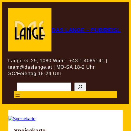
Zum
Inhalt
springen
DAS LANGE – PUB/BEISL
Lange G. 29, 1080 Wien | +43 1 4085141 |
team@daslange.at | MO-SA 18-2 Uhr,
SO/Feiertag 18-24 Uhr
Suchen
Speisekarte