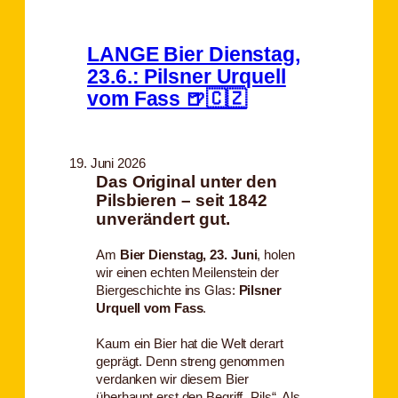
LANGE Bier Dienstag,
23.6.: Pilsner Urquell
vom Fass 🍺🇨🇿
19. Juni 2026
Das Original unter den
Pilsbieren – seit 1842
unverändert gut.
Am
Bier Dienstag, 23. Juni
, holen
wir einen echten Meilenstein der
Biergeschichte ins Glas:
Pilsner
Urquell vom Fass
.
Kaum ein Bier hat die Welt derart
geprägt. Denn streng genommen
verdanken wir diesem Bier
überhaupt erst den Begriff „Pils“. Als