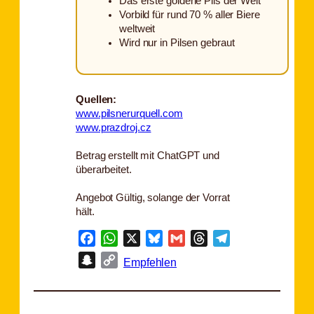
Das erste goldene Pils der Welt
Vorbild für rund 70 % aller Biere
weltweit
Wird nur in Pilsen gebraut
Quellen:
www.pilsnerurquell.com
www.prazdroj.cz
Betrag erstellt mit ChatGPT und
überarbeitet.
Angebot Gültig, solange der Vorrat
hält.
Facebook
WhatsApp
X
Bluesky
Gmail
Threads
Telegram
Snapchat
Copy
Empfehlen
Link