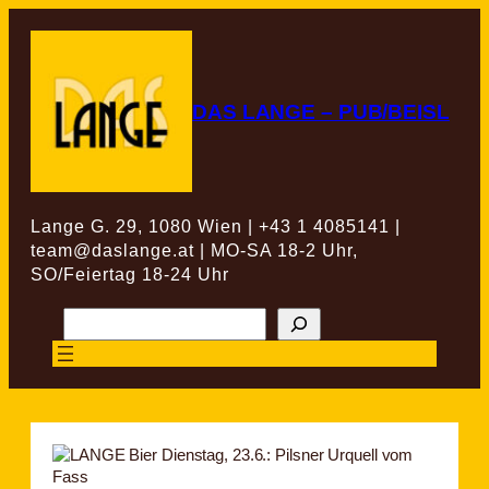
Zum
Inhalt
springen
DAS LANGE – PUB/BEISL
Lange G. 29, 1080 Wien | +43 1 4085141 |
team@daslange.at | MO-SA 18-2 Uhr,
SO/Feiertag 18-24 Uhr
Suchen